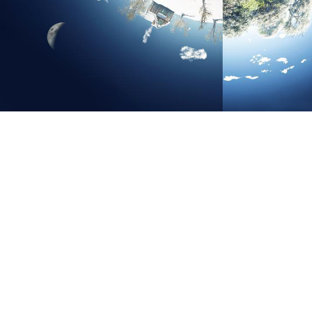
·
您身边的环保咨询顾问
——
创新、
专业、
责任、
执行
公司凭借雄厚的经济实力，恪守诚信为本的原则，在长期的经营活动中
以良好的商业信誉赢得了众多客户的信赖，并在业界获得良好的口碑。
长期以来，我们与国内的企业、机关单位、科研机构建立了稳固的合作
关系,随着业务的不断发展和壮大，合作伙伴的范围也将进一步扩大。
联系电话:
0757-86288393