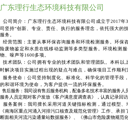
广东理行生态环境科技有限公司
公
司简介：
广东理行生态环境科技有限公司成立于2017
司坚持“创新、专业、责任、执行的服务理念，依托强大的
服务。
经营范围：主要从事环保咨询服务和环境检测服务。
环保
险废物鉴
定和水质在线移动监测等多类型服务。
环境检测服
物、
噪声等1600多项。
技术团队：公司拥有专业的技术团队和管理团队。本科以上
时解决项目实施过程出现的疑点与难点，确保项目工作顺利
服务使命：
公司坚持制度化、标准化、科学化的管理手段
的和谐环境为使命，为客户提供一流的环保服务。
售后服务：我司设有售后服务机构，配备多名技术丰富的服务人
服务
人员定期对客户
发放
《客户满意度调查表》，认真记录回访
服务案例：我司
擅长采用河道关键指标检测，通过模型、
《
南海区重点河涌入河排污口核查及规范化管理
》工作、承担
断面相关河流污染通量站数据服务
》、
《
佛山市危险废物规范