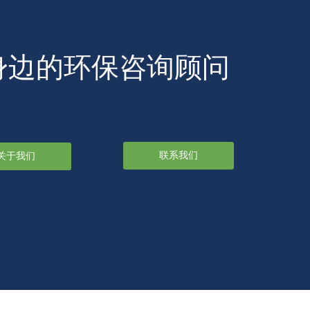
身边的环保咨询顾问
联系我们
关于我们